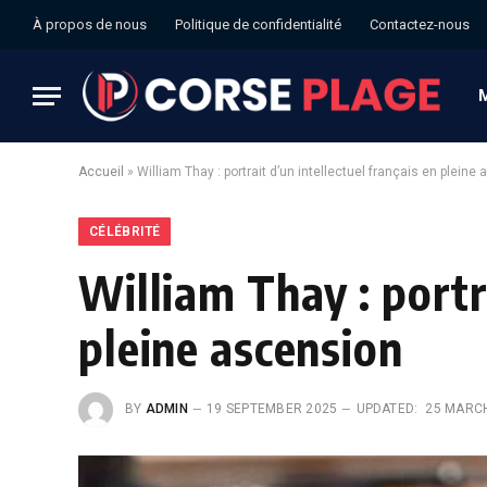
À propos de nous
Politique de confidentialité
Contactez-nous
Accueil
»
William Thay : portrait d’un intellectuel français en pleine
CÉLÉBRITÉ
William Thay : portra
pleine ascension
BY
ADMIN
19 SEPTEMBER 2025
UPDATED:
25 MARC