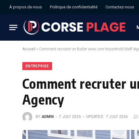
À propos de nous
Politique de confidentialité
Contactez-nous
Accueil
»
Comment recruter un Butler avec une Household Staff A
ENTREPRISE
Comment recruter un
Agency
BY
ADMIN
7 JULY 2026
UPDATED:
7 JULY 2026