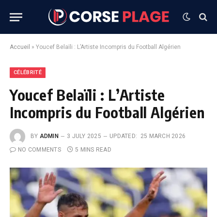
Accueil
»
Youcef Belaïli : L’Artiste Incompris du Football Algérien
CÉLÉBRITÉ
Youcef Belaïli : L’Artiste
Incompris du Football Algérien
BY
ADMIN
3 JULY 2025
UPDATED:
25 MARCH 2026
NO COMMENTS
5 MINS READ