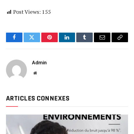
Post Views:
155
Facebook
Twitter
Pinterest
LinkedIn
Tumblr
Email
Copy
Link
Admin
Website
ARTICLES CONNEXES