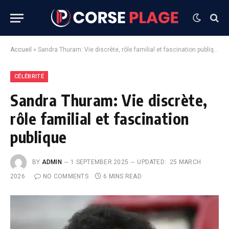
Accueil
»
Sandra Thuram: Vie discrète, rôle familial et fascination publique
CÉLÉBRITÉ
Sandra Thuram: Vie discrète,
rôle familial et fascination
publique
BY
ADMIN
1 SEPTEMBER 2025
UPDATED:
25 MARCH
2026
NO COMMENTS
6 MINS READ