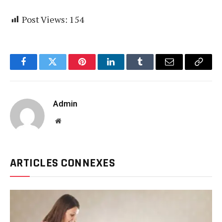
Post Views:
154
Facebook
Twitter
Pinterest
LinkedIn
Tumblr
Email
Copy
Link
Admin
Website
ARTICLES CONNEXES