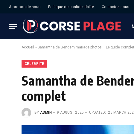
À propos de nous
Politique de confidentialité
Contactez-nous
Accueil
»
Samantha de Bendern mariage photos – Le guide comple
CÉLÉBRITÉ
Samantha de Bender
complet
BY
ADMIN
9 AUGUST 2025
UPDATED:
25 MARCH 202