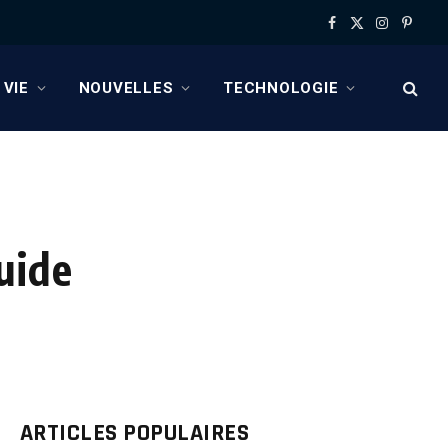
Facebook
X
Instagram
Pinter
(Twitter)
 VIE
NOUVELLES
TECHNOLOGIE
uide
ARTICLES POPULAIRES