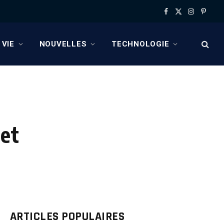
Facebook
X
Instagram
Pinter
(Twitter)
 VIE
NOUVELLES
TECHNOLOGIE
et
ARTICLES POPULAIRES