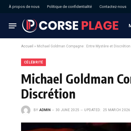
À propos de nous
Politique de confidentialité
Contactez-nous
Accueil
»
Michael Goldman Compagne : Entre Mystère et Discrétion
CÉLÉBRITÉ
Michael Goldman Co
Discrétion
BY
ADMIN
30 JUNE 2025
UPDATED:
25 MARCH 2026