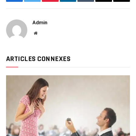
Facebook
Twitter
Pinterest
LinkedIn
Tumblr
Email
Copy
Link
Admin
Website
ARTICLES CONNEXES