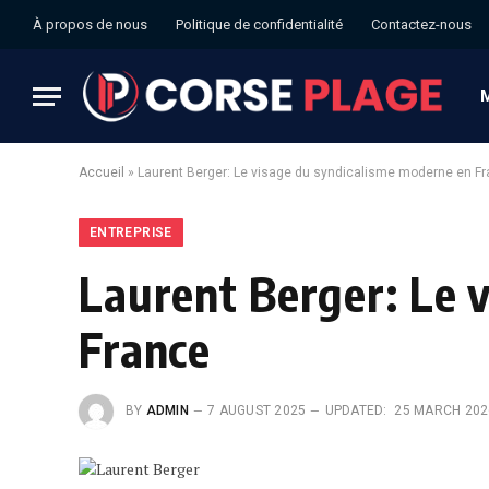
À propos de nous
Politique de confidentialité
Contactez-nous
Accueil
»
Laurent Berger: Le visage du syndicalisme moderne en F
ENTREPRISE
Laurent Berger: Le 
France
BY
ADMIN
7 AUGUST 2025
UPDATED:
25 MARCH 202