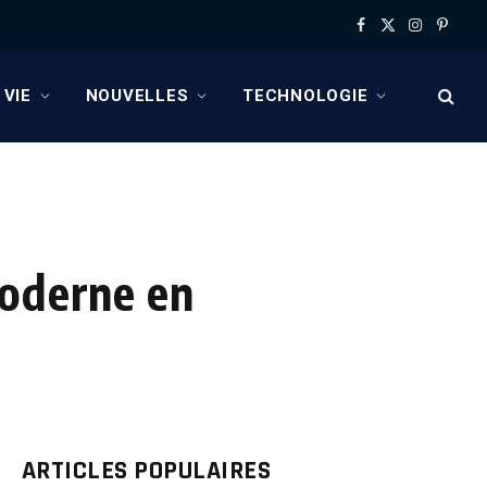
Facebook
X
Instagram
Pinter
(Twitter)
 VIE
NOUVELLES
TECHNOLOGIE
moderne en
ARTICLES POPULAIRES