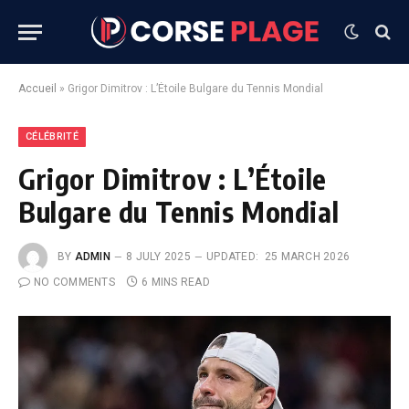
Accueil
»
Grigor Dimitrov : L’Étoile Bulgare du Tennis Mondial
CÉLÉBRITÉ
Grigor Dimitrov : L’Étoile
Bulgare du Tennis Mondial
BY
ADMIN
8 JULY 2025
UPDATED:
25 MARCH 2026
NO COMMENTS
6 MINS READ