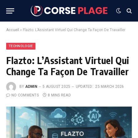
Accueil
»
Flazto: L’Assistant Virtuel Qui Change Ta Façon De Travailler
TECHNOLOGIE
Flazto: L’Assistant Virtuel Qui
Change Ta Façon De Travailler
BY
ADMIN
5 AUGUST 2025
UPDATED:
25 MARCH 2026
NO COMMENTS
8 MINS READ