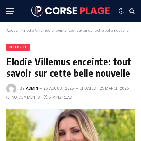
Accueil
»
Elodie Villemus enceinte: tout savoir sur cette belle nouvelle
CÉLÉBRITÉ
Elodie Villemus enceinte: tout
savoir sur cette belle nouvelle
BY
ADMIN
26 AUGUST 2025
UPDATED:
25 MARCH 2026
NO COMMENTS
5 MINS READ