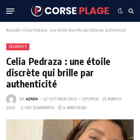
Accueil
»
Celia Pedraza : une étoile discrète qui brille par authenticité
CÉLÉBRITÉ
Celia Pedraza : une étoile
discrète qui brille par
authenticité
BY
ADMIN
22 OCTOBER 2025
UPDATED:
25 MARCH
2026
NO COMMENTS
6 MINS READ