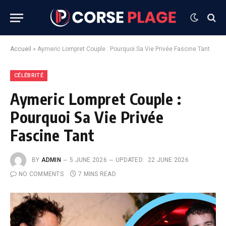
Accueil
»
Aymeric Lompret Couple : Pourquoi Sa Vie Privée Fascine Tant
CÉLÉBRITÉ
Aymeric Lompret Couple :
Pourquoi Sa Vie Privée
Fascine Tant
BY
ADMIN
5 JUNE 2026
UPDATED:
22 JUNE 2026
NO COMMENTS
7 MINS READ