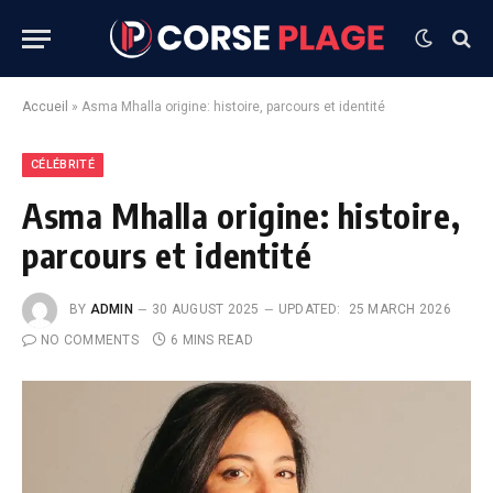
Accueil
»
Asma Mhalla origine: histoire, parcours et identité
CÉLÉBRITÉ
Asma Mhalla origine: histoire,
parcours et identité
BY
ADMIN
30 AUGUST 2025
UPDATED:
25 MARCH 2026
NO COMMENTS
6 MINS READ