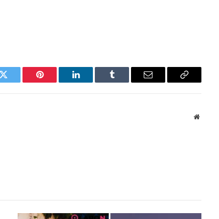
k
Twitter
Pinterest
LinkedIn
Tumblr
Email
Copy
Link
Websit