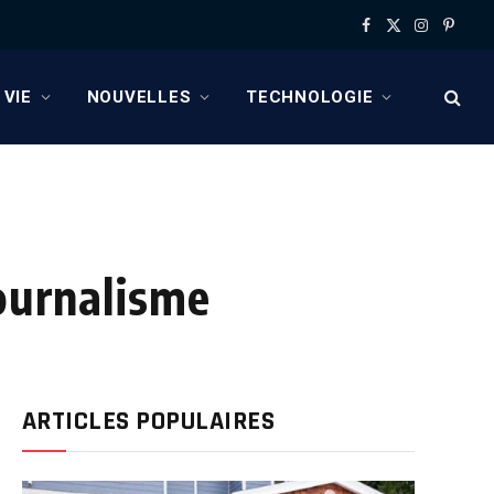
Facebook
X
Instagram
Pinter
(Twitter)
 VIE
NOUVELLES
TECHNOLOGIE
journalisme
ARTICLES POPULAIRES