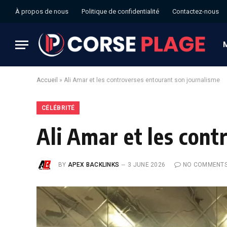
À propos de nous
Politique de confidentialité
Contactez-nous
Accueil
»
Ali Amar et les controverses entourant son journalisme
CÉLÉBRITÉ
Ali Amar et les cont
BY
APEX BACKLINKS
3 JUNE 2026
NO COMMENT