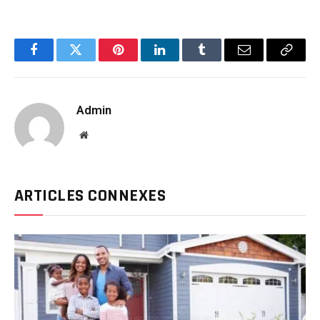
Facebook
Twitter
Pinterest
LinkedIn
Tumblr
Email
Copy
Link
Admin
Website
ARTICLES CONNEXES