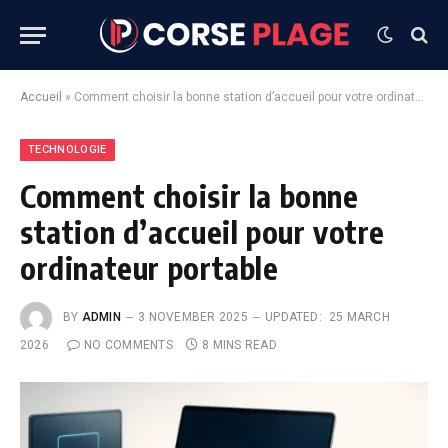
Accueil
»
Comment choisir la bonne station d’accueil pour votre ordinateur portable
TECHNOLOGIE
Comment choisir la bonne
station d’accueil pour votre
ordinateur portable
BY
ADMIN
3 NOVEMBER 2025
UPDATED:
25 MARCH
2026
NO COMMENTS
8 MINS READ